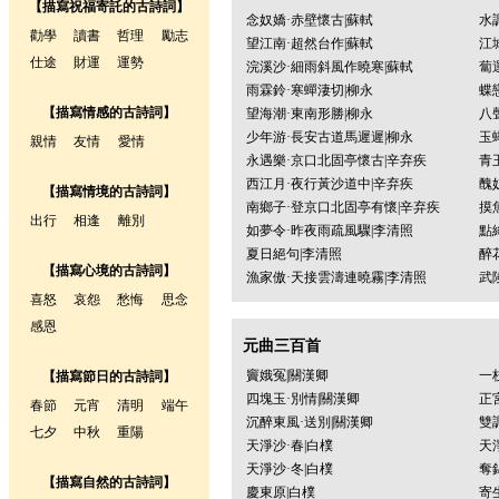
【描寫祝福寄託的古詩詞】
念奴嬌·赤壁懷古|蘇軾
水
勸學
讀書
哲理
勵志
望江南·超然台作|蘇軾
江
仕途
財運
運勢
浣溪沙·細雨斜風作曉寒|蘇軾
蔔
雨霖鈴·寒蟬淒切|柳永
蝶
【描寫情感的古詩詞】
望海潮·東南形勝|柳永
八
少年游·長安古道馬遲遲|柳永
玉
親情
友情
愛情
永遇樂·京口北固亭懷古|辛弃疾
青
西江月·夜行黃沙道中|辛弃疾
醜
【描寫情境的古詩詞】
南鄉子·登京口北固亭有懷|辛弃疾
摸
出行
相逢
離別
如夢令·昨夜雨疏風驟|李清照
點
夏日絕句|李清照
醉
【描寫心境的古詩詞】
漁家傲·天接雲濤連曉霧|李清照
武
喜怒
哀怨
愁悔
思念
感恩
元曲三百首
竇娥冤|關漢卿
一
【描寫節日的古詩詞】
四塊玉·別情|關漢卿
正
春節
元宵
清明
端午
沉醉東風·送別|關漢卿
雙
七夕
中秋
重陽
天淨沙·春|白樸
天
天淨沙·冬|白樸
奪
【描寫自然的古詩詞】
慶東原|白樸
寄