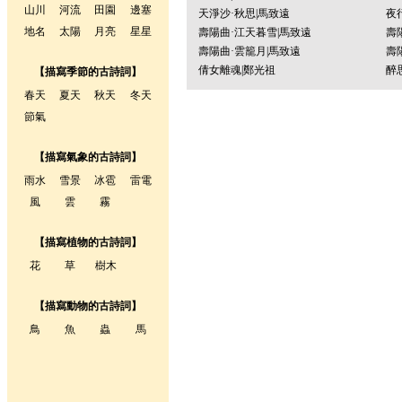
山川
河流
田園
邊塞
天淨沙·秋思|馬致遠
夜
地名
太陽
月亮
星星
壽陽曲·江天暮雪|馬致遠
壽
壽陽曲·雲籠月|馬致遠
壽
倩女離魂|鄭光祖
醉
【描寫季節的古詩詞】
春天
夏天
秋天
冬天
節氣
【描寫氣象的古詩詞】
雨水
雪景
冰雹
雷電
風
雲
霧
【描寫植物的古詩詞】
花
草
樹木
【描寫動物的古詩詞】
鳥
魚
蟲
馬