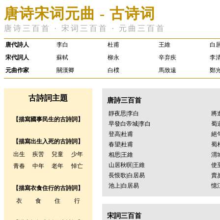
唐诗宋词元曲 - 古诗词
唐诗三百首 · 宋词三百首 · 元曲三百首
唐代詩人
李白
杜甫
王維
白
宋代詞人
蘇軾
柳永
辛弃疾
李
元曲作家
關漢卿
白樸
馬致遠
鄭
古詩詞主題
唐詩三百首
靜夜思|李白
將
【描寫國事民生的古詩詞】
早發白帝城|李白
蜀
登高|杜甫
絕
【描寫出生入死的古詩詞】
春望|杜甫
蜀
出生
疾苦
兒童
少年
相思|王維
渭
山居秋暝|王維
使
青春
中年
老年
悼亡
長恨歌|白居易
賣
池上|白居易
憶
【描寫衣食住行的古詩詞】
衣
食
住
行
宋詞三百首